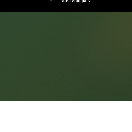
Area Stampa
Storie Di Unicità
Identità
Incontri Di Gruppo
Radici
Rassegna Stampa
Accedi
Comunicati Stampa