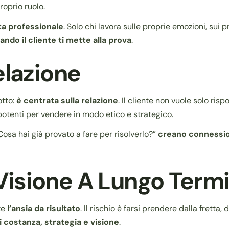
roprio ruolo.
ta professionale
. Solo chi lavora sulle proprie emozioni, sui
do il cliente ti mette alla prova
.
elazione
otto:
è centrata sulla relazione
. Il cliente non vuole solo ris
potenti per vendere in modo etico e strategico.
sa hai già provato a fare per risolverlo?”
creano connession
isione A Lungo Term
te
l’ansia da risultato
. Il rischio è farsi prendere dalla fretta,
 costanza, strategia e visione
.