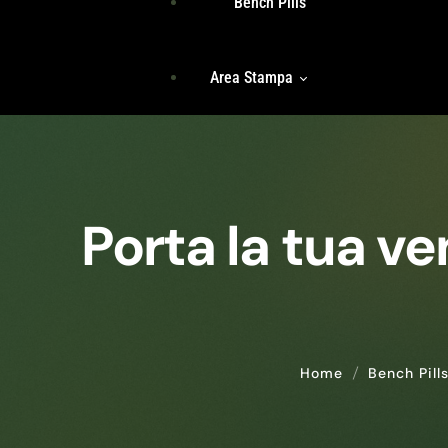
Bench Pills
Libri
Team
Area Stampa
Storie Di Unicità
Identità
Incontri Di Gruppo
Radici
Rassegna Stampa
Accedi
Porta la tua ve
Comunicati Stampa
Home
Bench Pill