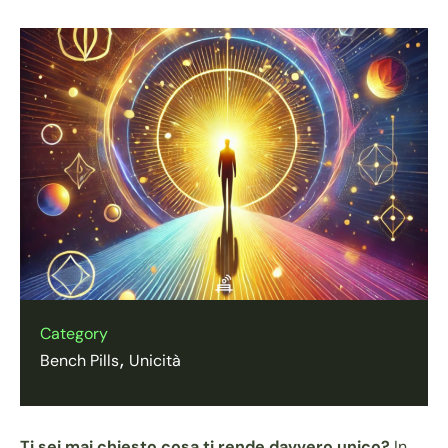
Category
Bench Pills
Unicità
Ti sei mai chiesto cosa ti rende davvero unico?
In