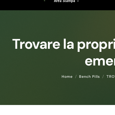
Area Stampa
Storie Di Unicità
Identità
Incontri Di Gruppo
Radici
Rassegna Stampa
Accedi
Trovare la propr
Comunicati Stampa
emer
TRO
Home
Bench Pills