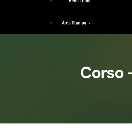
Bench Pills
Libri
Team
Area Stampa
Storie Di Unicità
Identità
Incontri Di Gruppo
Radici
Rassegna Stampa
Accedi
Corso 
Comunicati Stampa