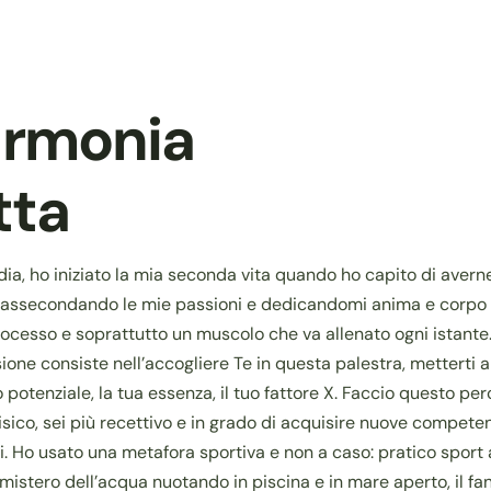
armonia
tta
dia, ho iniziato la mia seconda vita quando ho capito di avern
rt, assecondando le mie passioni e dedicandomi anima e corpo 
ocesso e soprattutto un muscolo che va allenato ogni istante. L
one consiste nell’accogliere Te in questa palestra, metterti a d
 potenziale, la tua essenza, il tuo fattore X. Faccio questo pe
-fisico, sei più recettivo e in grado di acquisire nuove compete
fai. Ho usato una metafora sportiva e non a caso: pratico sport
l mistero dell’acqua nuotando in piscina e in mare aperto, il f