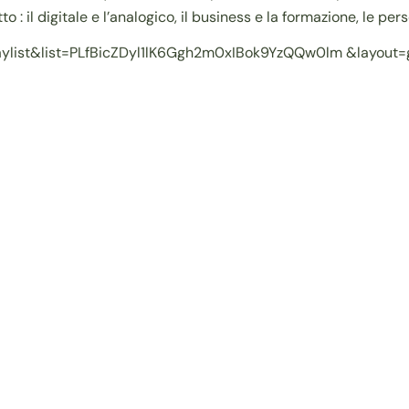
: il digitale e l’analogico, il business e la formazione, le perso
aylist&list=PLfBicZDyl1lK6Ggh2m0xIBok9YzQQw0lm &layout=g