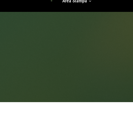
Area Stampa
Storie Di Unicità
Identità
Incontri Di Gruppo
Radici
Rassegna Stampa
Accedi
Comunicati Stampa