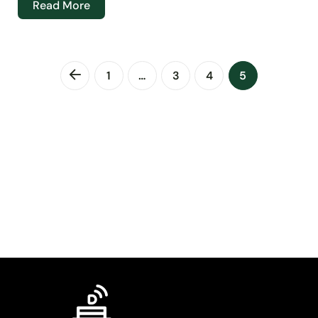
Read More
1
…
3
4
5