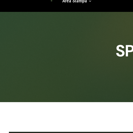
Area Stampa
Storie Di Unicità
Identità
Incontri Di Gruppo
Radici
Rassegna Stampa
Accedi
S
Comunicati Stampa