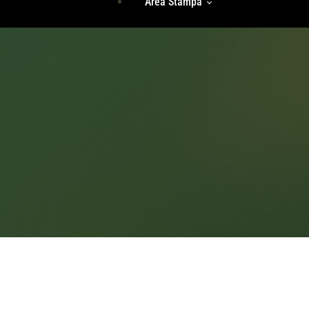
Area Stampa
Storie Di Unicità
Identità
Incontri Di Gruppo
Radici
Rassegna Stampa
Accedi
Comunicati Stampa