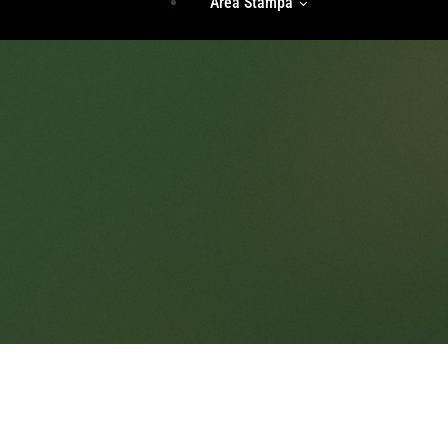
Area Stampa
Storie Di Unicità
Identità
Incontri Di Gruppo
Radici
Rassegna Stampa
Accedi
Comunicati Stampa