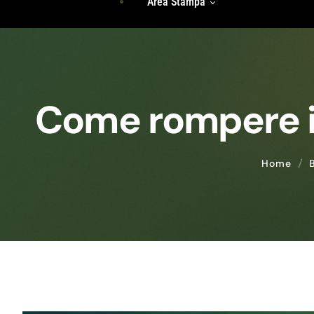
Area Stampa
Storie Di Unicità
Identità
Incontri Di Gruppo
Radici
Rassegna Stampa
Accedi
Come rompere il
Comunicati Stampa
Home