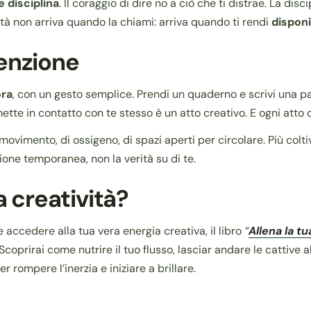
e disciplina
. Il coraggio di dire no a ciò che ti distrae. La dis
ità non arriva quando la chiami: arriva quando ti rendi
disponi
tenzione
ora
, con un gesto semplice. Prendi un quaderno e scrivi una p
imette in contatto con te stesso è un atto creativo. E ogni att
movimento, di ossigeno, di spazi aperti per circolare. Più coltivi
ione temporanea, non la verità su di te.
a creatività?
e accedere alla tua vera energia creativa, il libro
“
Allena la tu
irai come nutrire il tuo flusso, lasciar andare le cattive abit
rompere l’inerzia e iniziare a brillare.