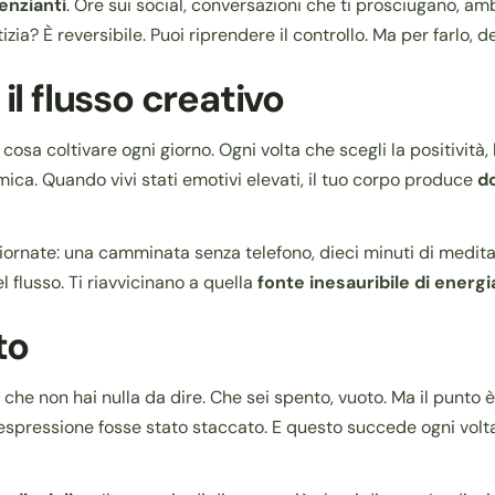
enzianti
. Ore sui social, conversazioni che ti prosciugano, am
ia? È reversibile. Puoi riprendere il controllo. Ma per farlo, d
il flusso creativo
cosa coltivare ogni giorno. Ogni volta che scegli la positività, l
mica. Quando vivi stati emotivi elevati, il tuo corpo produce
d
iornate: una camminata senza telefono, dieci minuti di meditaz
 flusso. Ti riavvicinano a quella
fonte inesauribile di energi
to
che non hai nulla da dire. Che sei spento, vuoto. Ma il punto è
a espressione fosse stato staccato. E questo succede ogni volta