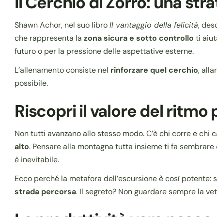
Il Cerchio di Zorro: una str
Shawn Achor, nel suo libro
Il vantaggio della felicità
, des
che rappresenta la
zona sicura e sotto controllo
ti aiu
futuro o per la pressione delle aspettative esterne.
L’allenamento consiste nel
rinforzare quel cerchio
, all
possibile.
Riscopri il valore del ritmo
Non tutti avanzano allo stesso modo. C’è chi corre e chi 
alto
. Pensare alla montagna tutta insieme ti fa sembrare de
è inevitabile.
Ecco perché la metafora dell’escursione è così potente: s
strada percorsa
. Il segreto? Non guardare sempre la ve