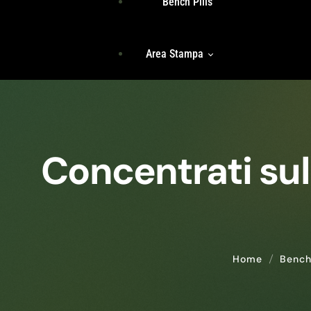
Bench Pills
Libri
Team
Area Stampa
Storie Di Unicità
Identità
Incontri Di Gruppo
Radici
Rassegna Stampa
Accedi
Concentrati sul
Comunicati Stampa
Home
Bench 