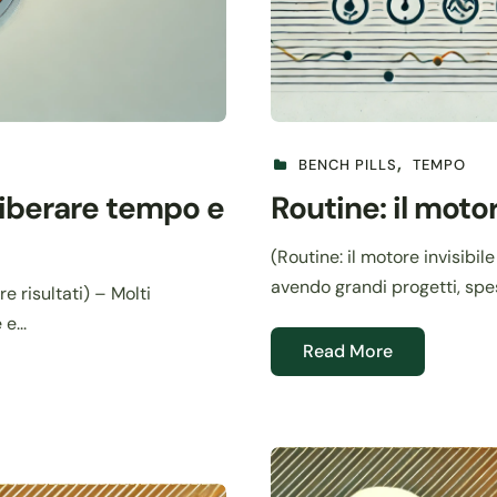
BENCH PILLS
TEMPO
 liberare tempo e
Routine: il moto
(Routine: il motore invisibi
avendo grandi progetti, spess
e risultati) – Molti
e...
Read More