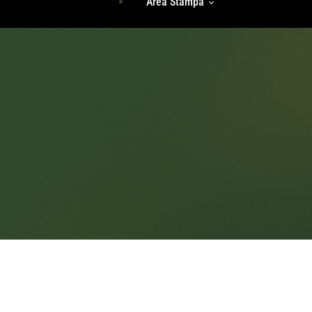
Area Stampa
Storie Di Unicità
Identità
Incontri Di Gruppo
Radici
Rassegna Stampa
Accedi
Comunicati Stampa